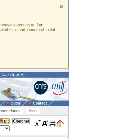
×
e nouvelle version au
1er
ablettes, smartphones) et inclut
Outils
Contact
oncordance
Aide