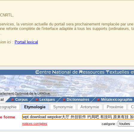
u CNRTL,
services, la version actuelle du portail sera prochainement remplacée par un
 une refonte complète de l'interface adaptée à tous les supports (ordinateurs, t
.
ion ici :
Portail lexical
cal
Corpus
Lexiques
Dictionnaires
Métalexicographie
cographie
Etymologie
Synonymie
Antonymie
Proxémie
C
ne forme
notices corrigées
catégorie :