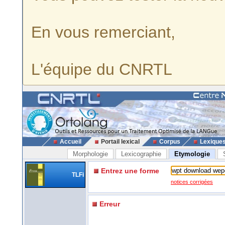
En vous remerciant,
L'équipe du CNRTL
Accueil
Portail lexical
Corpus
Lexique
Morphologie
Lexicographie
Etymologie
Entrez une forme
TLFi
notices corrigées
Erreur