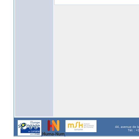
44, avenue de l
Tél. : 