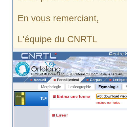
En vous remerciant,
L'équipe du CNRTL
Accueil
Portail lexical
Corpus
Lexique
Morphologie
Lexicographie
Etymologie
Entrez une forme
TLFi
notices corrigées
Erreur