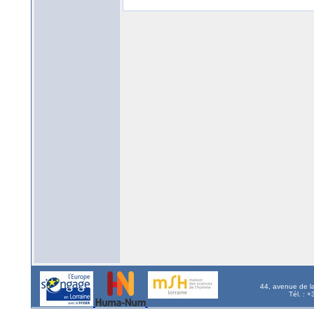
44, avenue de l
Tél. : 