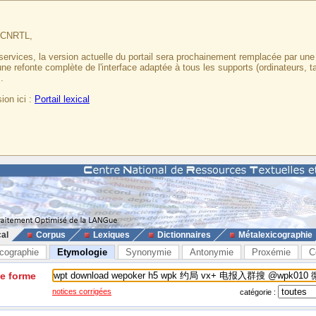
u CNRTL,
services, la version actuelle du portail sera prochainement remplacée par un
 une refonte complète de l'interface adaptée à tous les supports (ordinateurs, t
.
ion ici :
Portail lexical
cal
Corpus
Lexiques
Dictionnaires
Métalexicographie
cographie
Etymologie
Synonymie
Antonymie
Proxémie
C
ne forme
notices corrigées
catégorie :