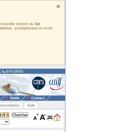
×
e nouvelle version au
1er
ablettes, smartphones) et inclut
Outils
Contact
oncordance
Aide