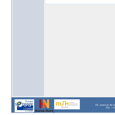
44, avenue de l
Tél. : 