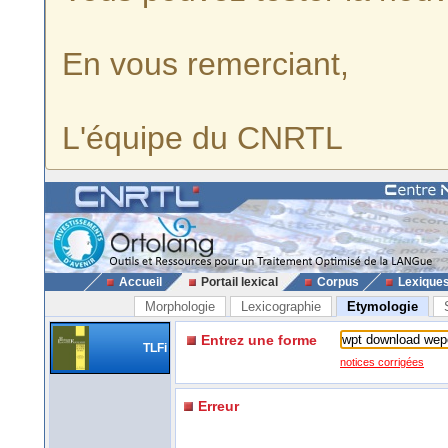
En vous remerciant,
L'équipe du CNRTL
Accueil
Portail lexical
Corpus
Lexique
Morphologie
Lexicographie
Etymologie
Entrez une forme
TLFi
notices corrigées
Erreur