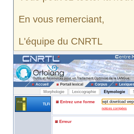
En vous remerciant,
L'équipe du CNRTL
Accueil
Portail lexical
Corpus
Lexique
Morphologie
Lexicographie
Etymologie
Entrez une forme
TLFi
notices corrigées
Erreur