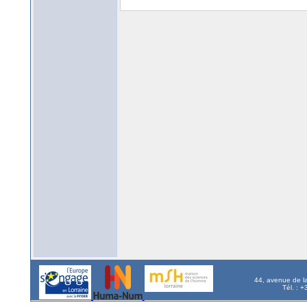
44, avenue de l
Tél. : 