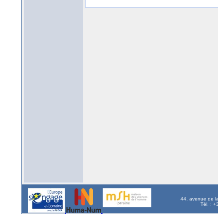
44, avenue de l
Tél. : 