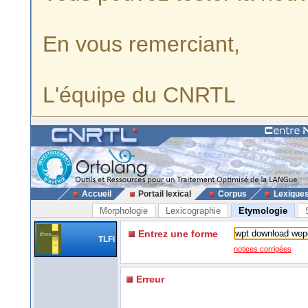
En vous remerciant,
L'équipe du CNRTL
Accueil
Portail lexical
Corpus
Lexique
Morphologie
Lexicographie
Etymologie
Entrez une forme
TLFi
notices corrigées
Erreur