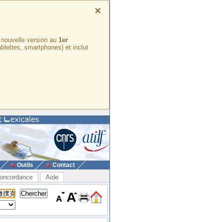
×
e nouvelle version au
1er
ablettes, smartphones) et inclut
Outils
Contact
oncordance
Aide