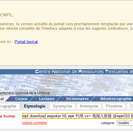
u CNRTL,
services, la version actuelle du portail sera prochainement remplacée par un
 une refonte complète de l'interface adaptée à tous les supports (ordinateurs, t
.
ion ici :
Portail lexical
cal
Corpus
Lexiques
Dictionnaires
Métalexicographie
cographie
Etymologie
Synonymie
Antonymie
Proxémie
C
ne forme
notices corrigées
catégorie :