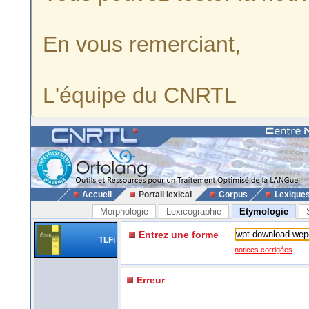
En vous remerciant,
L'équipe du CNRTL
Accueil
Portail lexical
Corpus
Lexique
Morphologie
Lexicographie
Etymologie
Entrez une forme
TLFi
notices corrigées
Erreur