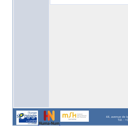
44, avenue de l
Tél. : 