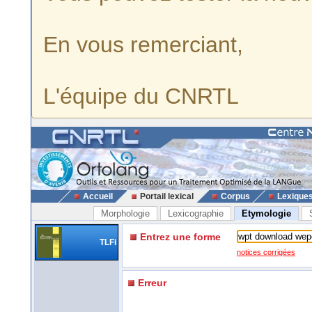
En vous remerciant,
L'équipe du CNRTL
Accueil
Portail lexical
Corpus
Lexique
Morphologie
Lexicographie
Etymologie
Entrez une forme
TLFi
notices corrigées
Erreur