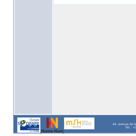
44, avenue de l
Tél. : 