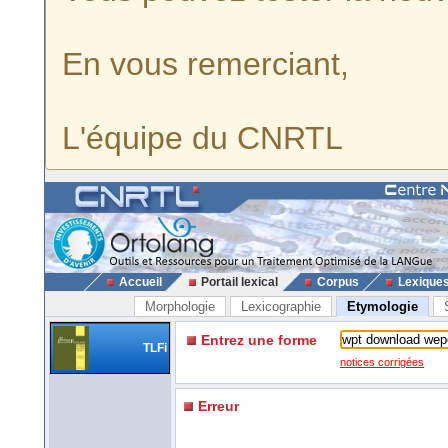
En vous remerciant,
L'équipe du CNRTL
Accueil
Portail lexical
Corpus
Lexique
Morphologie
Lexicographie
Etymologie
Entrez une forme
TLFi
notices corrigées
Erreur