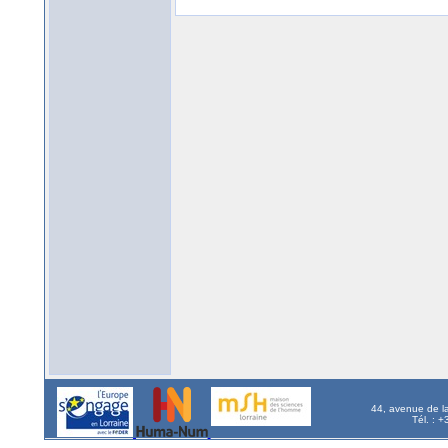
44, avenue de l
Tél. : 