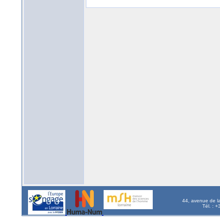
44, avenue de l
Tél. : 