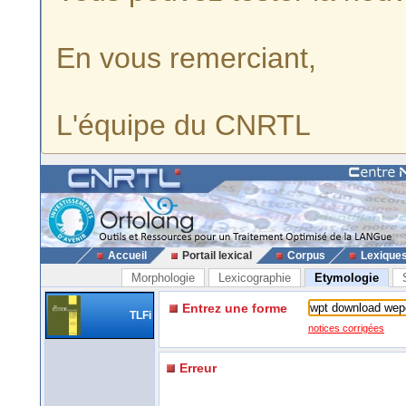
En vous remerciant,
L'équipe du CNRTL
Accueil
Portail lexical
Corpus
Lexique
Morphologie
Lexicographie
Etymologie
Entrez une forme
TLFi
notices corrigées
Erreur