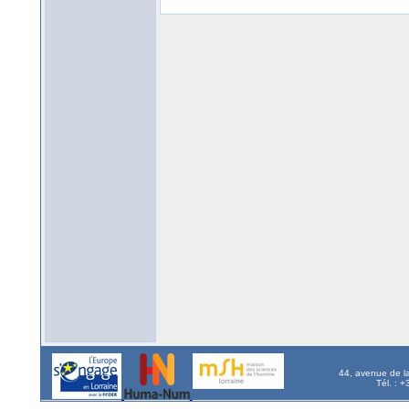
44, avenue de l
Tél. : 