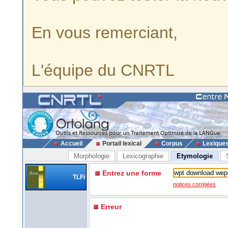
En vous remerciant,
L'équipe du CNRTL
Accueil
Portail lexical
Corpus
Lexique
Morphologie
Lexicographie
Etymologie
Entrez une forme
TLFi
notices corrigées
Erreur