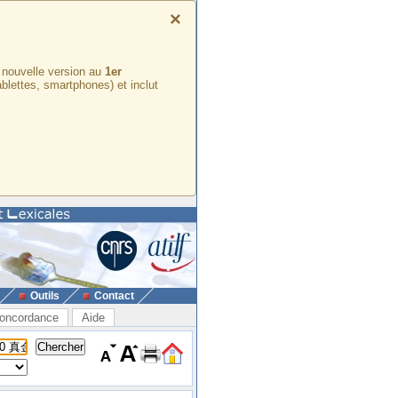
×
e nouvelle version au
1er
ablettes, smartphones) et inclut
Outils
Contact
oncordance
Aide