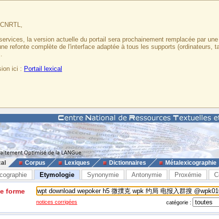
u CNRTL,
services, la version actuelle du portail sera prochainement remplacée par un
 une refonte complète de l'interface adaptée à tous les supports (ordinateurs, t
.
ion ici :
Portail lexical
cal
Corpus
Lexiques
Dictionnaires
Métalexicographie
cographie
Etymologie
Synonymie
Antonymie
Proxémie
C
ne forme
notices corrigées
catégorie :