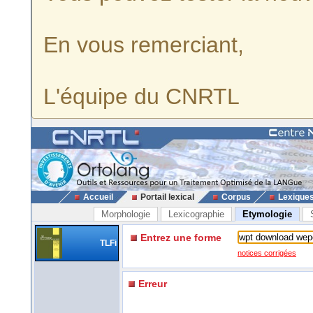
En vous remerciant,
L'équipe du CNRTL
Accueil
Portail lexical
Corpus
Lexique
Morphologie
Lexicographie
Etymologie
Entrez une forme
TLFi
notices corrigées
Erreur