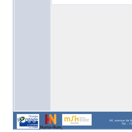
44, avenue de l
Tél. : 