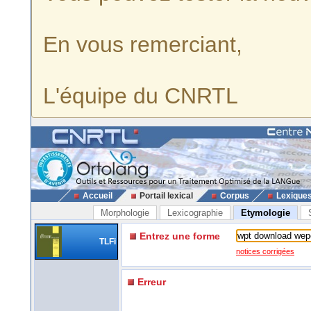
En vous remerciant,
L'équipe du CNRTL
Accueil
Portail lexical
Corpus
Lexique
Morphologie
Lexicographie
Etymologie
Entrez une forme
TLFi
notices corrigées
Erreur