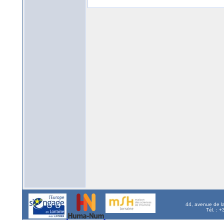
44, avenue de l
Tél. : 