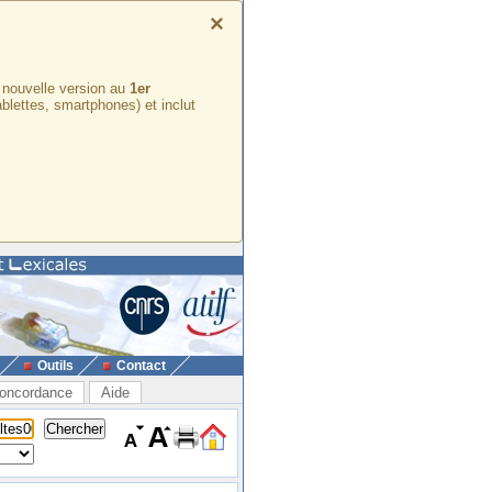
×
e nouvelle version au
1er
ablettes, smartphones) et inclut
Outils
Contact
oncordance
Aide