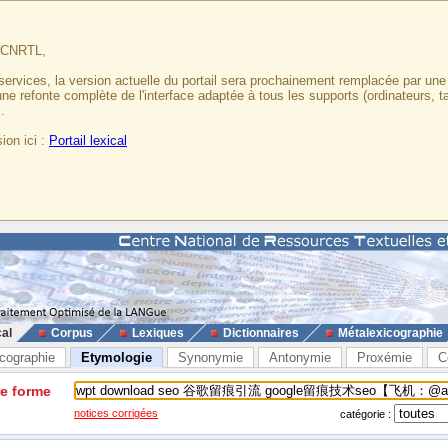
u CNRTL,
services, la version actuelle du portail sera prochainement remplacée par un
 une refonte complète de l'interface adaptée à tous les supports (ordinateurs, t
.
ion ici :
Portail lexical
cal
Corpus
Lexiques
Dictionnaires
Métalexicographie
cographie
Etymologie
Synonymie
Antonymie
Proxémie
C
ne forme
notices corrigées
catégorie :