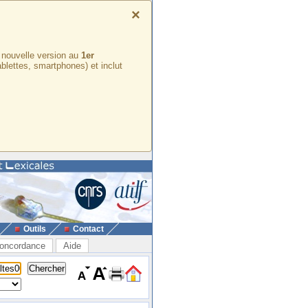
×
e nouvelle version au
1er
ablettes, smartphones) et inclut
Outils
Contact
oncordance
Aide