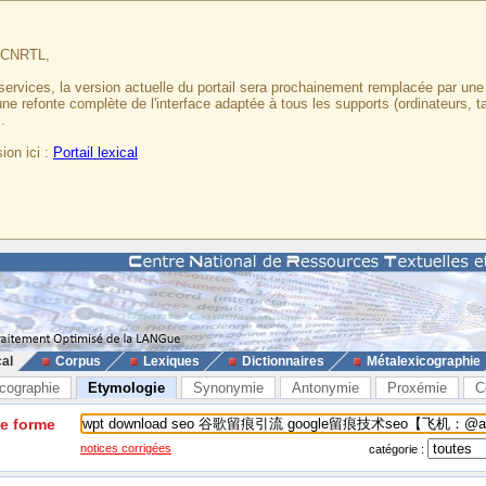
u CNRTL,
services, la version actuelle du portail sera prochainement remplacée par un
 une refonte complète de l'interface adaptée à tous les supports (ordinateurs, t
.
ion ici :
Portail lexical
cal
Corpus
Lexiques
Dictionnaires
Métalexicographie
cographie
Etymologie
Synonymie
Antonymie
Proxémie
C
ne forme
notices corrigées
catégorie :