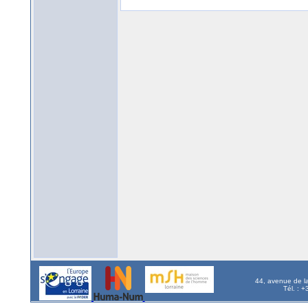
44, avenue de l
Tél. : 