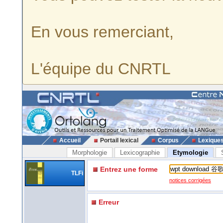
En vous remerciant,
L'équipe du CNRTL
Accueil
Portail lexical
Corpus
Lexique
Morphologie
Lexicographie
Etymologie
Entrez une forme
TLFi
notices corrigées
Erreur