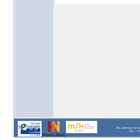
44, avenue de l
Tél. : 