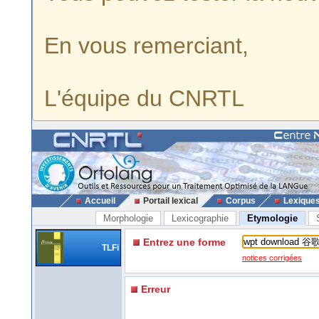
En vous remerciant,
L'équipe du CNRTL
Accueil
Portail lexical
Corpus
Lexique
Morphologie
Lexicographie
Etymologie
Entrez une forme
TLFi
notices corrigées
Erreur