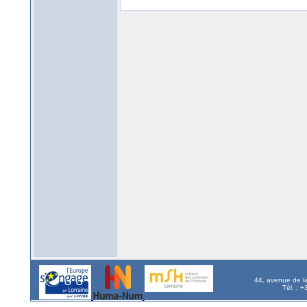
44, avenue de l
Tél. : 