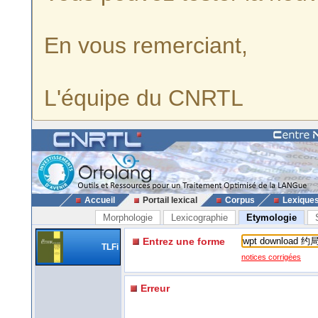
En vous remerciant,
L'équipe du CNRTL
Accueil
Portail lexical
Corpus
Lexique
Morphologie
Lexicographie
Etymologie
Entrez une forme
TLFi
notices corrigées
Erreur