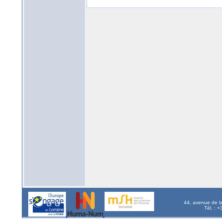
44, avenue de l
Tél. : 