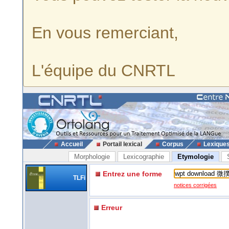
En vous remerciant,
L'équipe du CNRTL
Accueil
Portail lexical
Corpus
Lexique
Morphologie
Lexicographie
Etymologie
Entrez une forme
TLFi
notices corrigées
Erreur