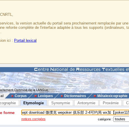
u CNRTL,
services, la version actuelle du portail sera prochainement remplacée par un
 une refonte complète de l'interface adaptée à tous les supports (ordinateurs, t
.
ion ici :
Portail lexical
cal
Corpus
Lexiques
Dictionnaires
Métalexicographie
cographie
Etymologie
Synonymie
Antonymie
Proxémie
C
ne forme
notices corrigées
catégorie :