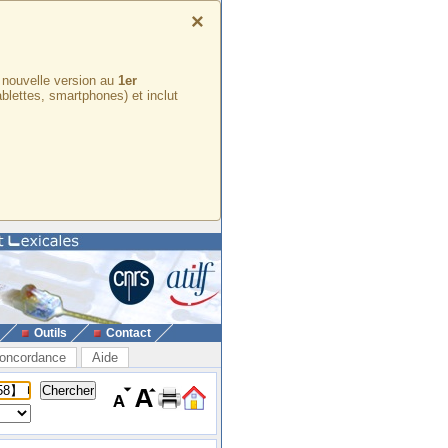
×
e nouvelle version au
1er
ablettes, smartphones) et inclut
Outils
Contact
oncordance
Aide