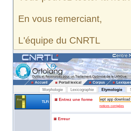
En vous remerciant,
L'équipe du CNRTL
Accueil
Portail lexical
Corpus
Lexique
Morphologie
Lexicographie
Etymologie
Entrez une forme
TLFi
notices corrigées
Erreur