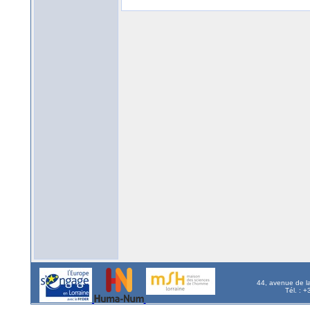
44, avenue de l
Tél. : 