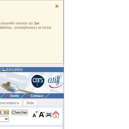
×
e nouvelle version au
1er
ablettes, smartphones) et inclut
Outils
Contact
oncordance
Aide