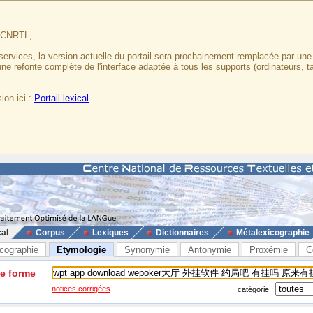
u CNRTL,
services, la version actuelle du portail sera prochainement remplacée par un
 une refonte complète de l'interface adaptée à tous les supports (ordinateurs, t
.
ion ici :
Portail lexical
cal
Corpus
Lexiques
Dictionnaires
Métalexicographie
cographie
Etymologie
Synonymie
Antonymie
Proxémie
C
ne forme
notices corrigées
catégorie :