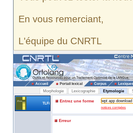
En vous remerciant,
L'équipe du CNRTL
Accueil
Portail lexical
Corpus
Lexique
Morphologie
Lexicographie
Etymologie
Entrez une forme
TLFi
notices corrigées
Erreur