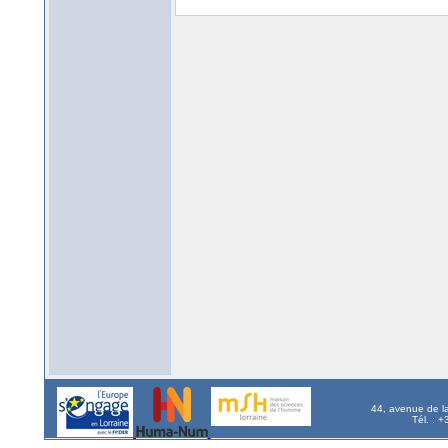
44, avenue de l
Tél. : 