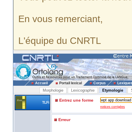
En vous remerciant,
L'équipe du CNRTL
Accueil
Portail lexical
Corpus
Lexique
Morphologie
Lexicographie
Etymologie
Entrez une forme
TLFi
notices corrigées
Erreur