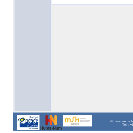
44, avenue de l
Tél. : 