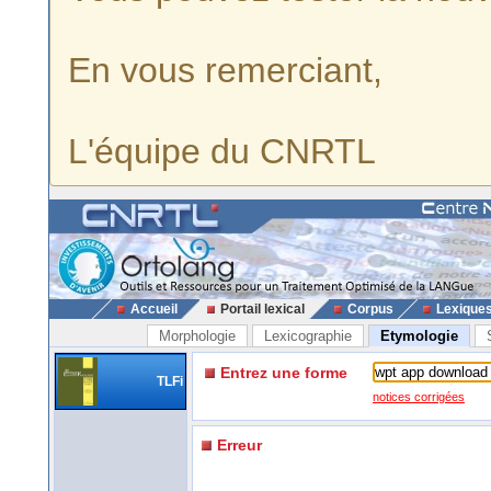
En vous remerciant,
L'équipe du CNRTL
Accueil
Portail lexical
Corpus
Lexique
Morphologie
Lexicographie
Etymologie
Entrez une forme
TLFi
notices corrigées
Erreur