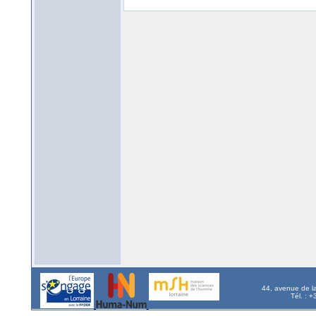
44, avenue de l
Tél. : 