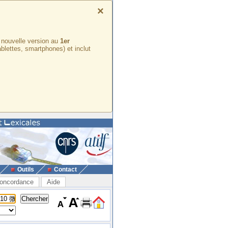
×
e nouvelle version au
1er
ablettes, smartphones) et inclut
Outils
Contact
oncordance
Aide