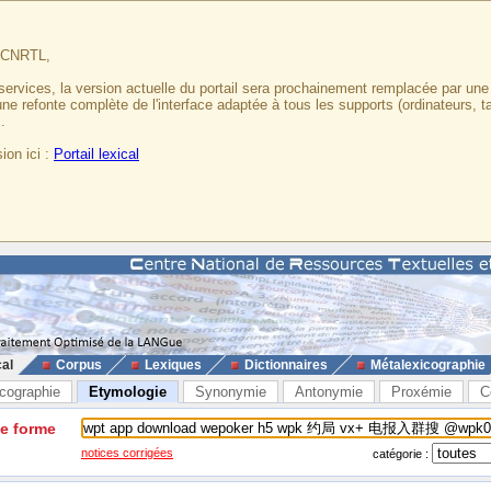
u CNRTL,
services, la version actuelle du portail sera prochainement remplacée par un
 une refonte complète de l'interface adaptée à tous les supports (ordinateurs, t
.
ion ici :
Portail lexical
cal
Corpus
Lexiques
Dictionnaires
Métalexicographie
cographie
Etymologie
Synonymie
Antonymie
Proxémie
C
ne forme
notices corrigées
catégorie :