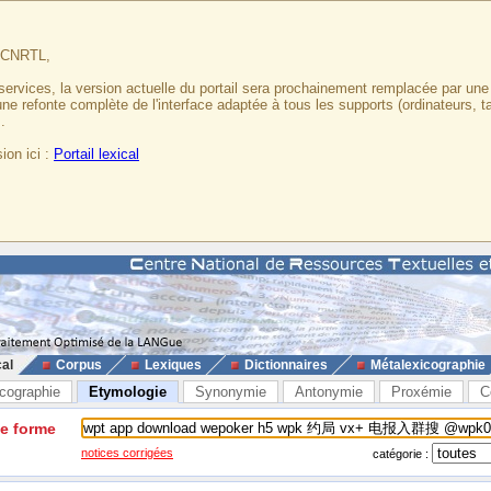
u CNRTL,
services, la version actuelle du portail sera prochainement remplacée par un
 une refonte complète de l'interface adaptée à tous les supports (ordinateurs, t
.
ion ici :
Portail lexical
cal
Corpus
Lexiques
Dictionnaires
Métalexicographie
cographie
Etymologie
Synonymie
Antonymie
Proxémie
C
ne forme
notices corrigées
catégorie :