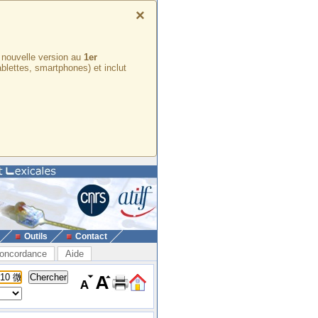
×
e nouvelle version au
1er
ablettes, smartphones) et inclut
Outils
Contact
oncordance
Aide