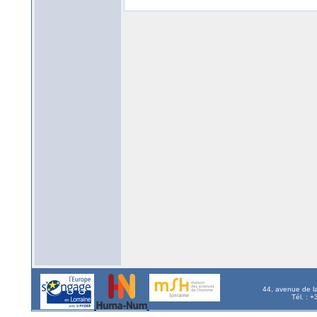
44, avenue de l
Tél. : 