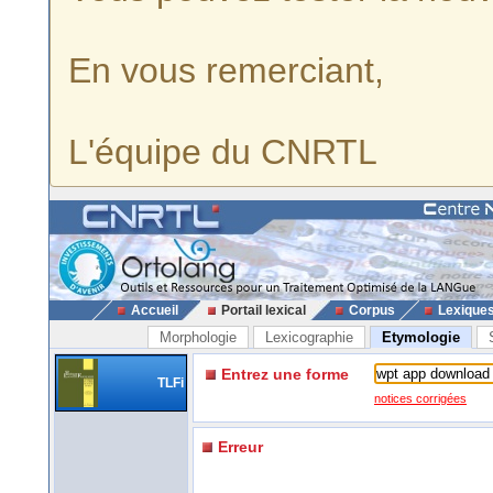
En vous remerciant,
L'équipe du CNRTL
Accueil
Portail lexical
Corpus
Lexique
Morphologie
Lexicographie
Etymologie
Entrez une forme
TLFi
notices corrigées
Erreur