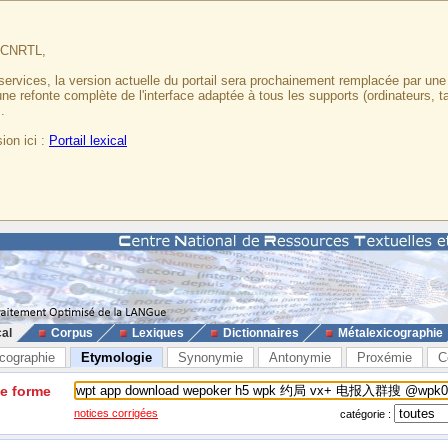
u CNRTL,
services, la version actuelle du portail sera prochainement remplacée par un
 une refonte complète de l'interface adaptée à tous les supports (ordinateurs, t
.
ion ici :
Portail lexical
cal
Corpus
Lexiques
Dictionnaires
Métalexicographie
cographie
Etymologie
Synonymie
Antonymie
Proxémie
C
ne forme
notices corrigées
catégorie :