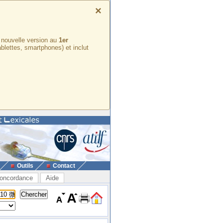
×
e nouvelle version au
1er
ablettes, smartphones) et inclut
Outils
Contact
oncordance
Aide