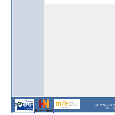
44, avenue de l
Tél. : 