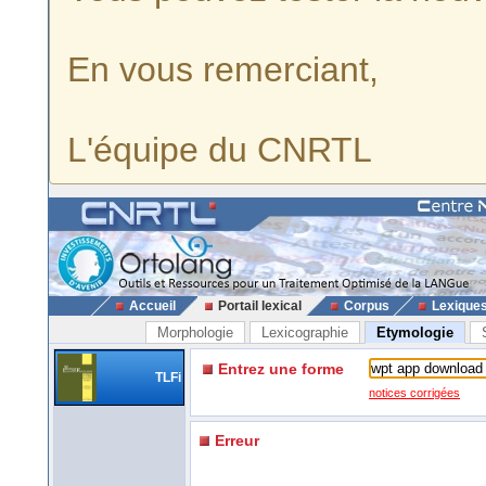
En vous remerciant,
L'équipe du CNRTL
Accueil
Portail lexical
Corpus
Lexique
Morphologie
Lexicographie
Etymologie
Entrez une forme
TLFi
notices corrigées
Erreur