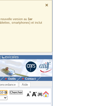
×
e nouvelle version au
1er
ablettes, smartphones) et inclut
Outils
Contact
oncordance
Aide