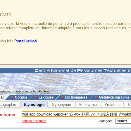
u CNRTL,
services, la version actuelle du portail sera prochainement remplacée par un
 une refonte complète de l'interface adaptée à tous les supports (ordinateurs, t
.
ion ici :
Portail lexical
cal
Corpus
Lexiques
Dictionnaires
Métalexicographie
cographie
Etymologie
Synonymie
Antonymie
Proxémie
C
ne forme
notices corrigées
catégorie :