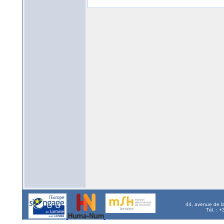
44, avenue de l
Tél. : 