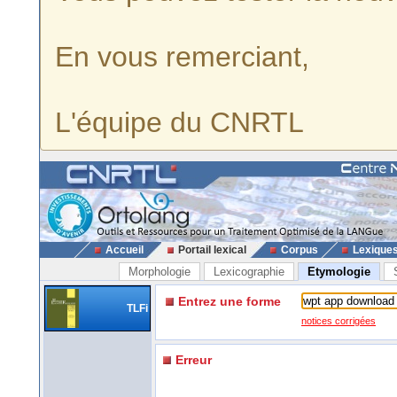
En vous remerciant,
L'équipe du CNRTL
Accueil
Portail lexical
Corpus
Lexique
Morphologie
Lexicographie
Etymologie
Entrez une forme
TLFi
notices corrigées
Erreur