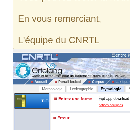
En vous remerciant,
L'équipe du CNRTL
Accueil
Portail lexical
Corpus
Lexique
Morphologie
Lexicographie
Etymologie
Entrez une forme
TLFi
notices corrigées
Erreur