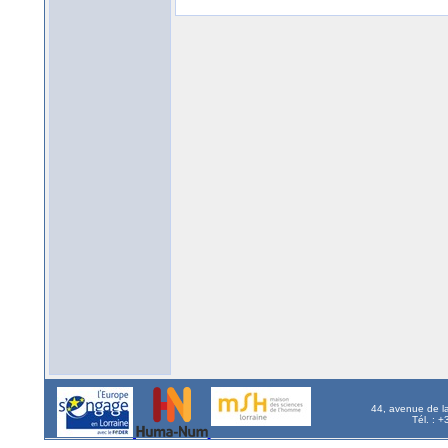
44, avenue de l
Tél. : 