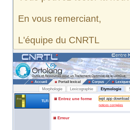
En vous remerciant,
L'équipe du CNRTL
Accueil
Portail lexical
Corpus
Lexique
Morphologie
Lexicographie
Etymologie
Entrez une forme
TLFi
notices corrigées
Erreur