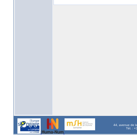
44, avenue de l
Tél. : 