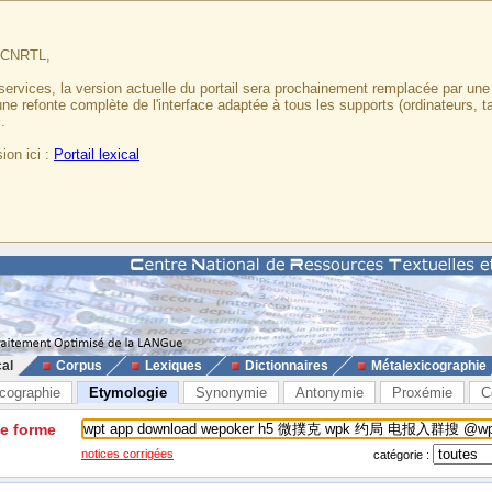
u CNRTL,
services, la version actuelle du portail sera prochainement remplacée par un
 une refonte complète de l'interface adaptée à tous les supports (ordinateurs, t
.
ion ici :
Portail lexical
cal
Corpus
Lexiques
Dictionnaires
Métalexicographie
cographie
Etymologie
Synonymie
Antonymie
Proxémie
C
ne forme
notices corrigées
catégorie :