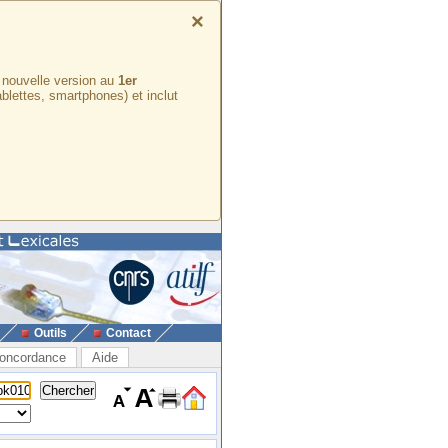
×
e nouvelle version au
1er
ablettes, smartphones) et inclut
Outils
Contact
oncordance
Aide