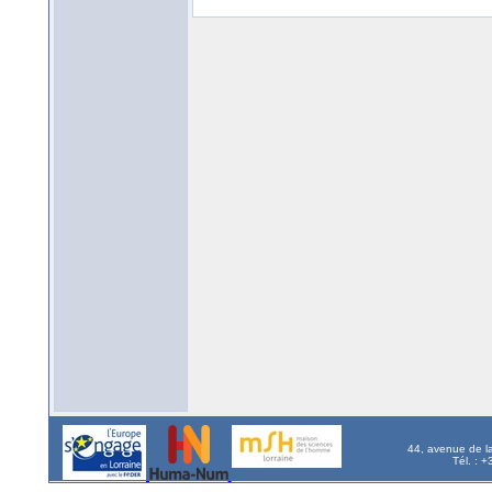
44, avenue de l
Tél. : 