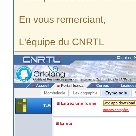
En vous remerciant,
L'équipe du CNRTL
Accueil
Portail lexical
Corpus
Lexique
Morphologie
Lexicographie
Etymologie
Entrez une forme
TLFi
notices corrigées
Erreur