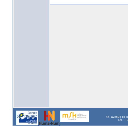
44, avenue de l
Tél. : 