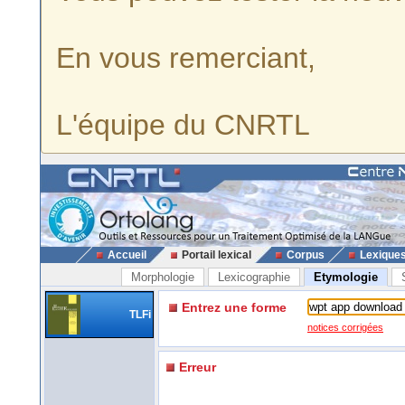
En vous remerciant,
L'équipe du CNRTL
Accueil
Portail lexical
Corpus
Lexique
Morphologie
Lexicographie
Etymologie
Entrez une forme
TLFi
notices corrigées
Erreur