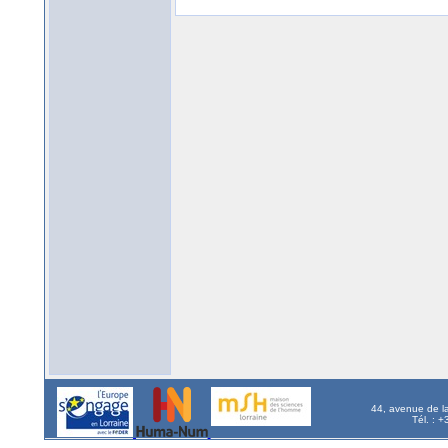
44, avenue de l
Tél. : 