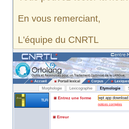
En vous remerciant,
L'équipe du CNRTL
Accueil
Portail lexical
Corpus
Lexique
Morphologie
Lexicographie
Etymologie
Entrez une forme
TLFi
notices corrigées
Erreur