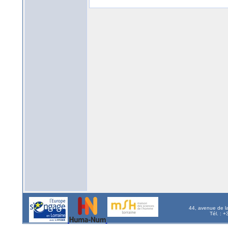
44, avenue de l
Tél. : 