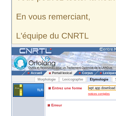
En vous remerciant,
L'équipe du CNRTL
Accueil
Portail lexical
Corpus
Lexique
Morphologie
Lexicographie
Etymologie
Entrez une forme
TLFi
notices corrigées
Erreur