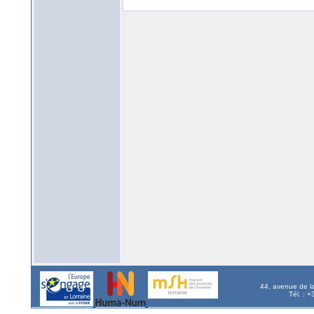
44, avenue de l
Tél. : 