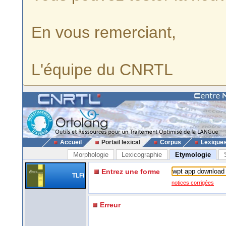
En vous remerciant,
L'équipe du CNRTL
Accueil
Portail lexical
Corpus
Lexique
Morphologie
Lexicographie
Etymologie
Entrez une forme
TLFi
notices corrigées
Erreur