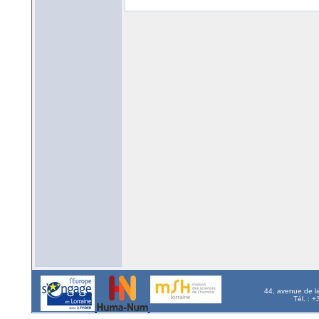
44, avenue de l
Tél. : 