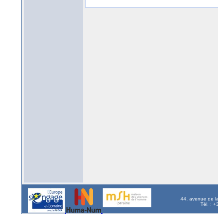
44, avenue de l
Tél. : 