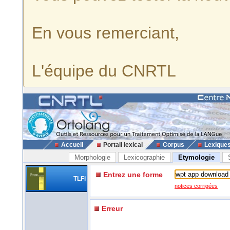
En vous remerciant,
L'équipe du CNRTL
Accueil
Portail lexical
Corpus
Lexique
Morphologie
Lexicographie
Etymologie
Entrez une forme
TLFi
notices corrigées
Erreur