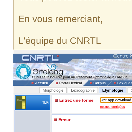
En vous remerciant,
L'équipe du CNRTL
Accueil
Portail lexical
Corpus
Lexique
Morphologie
Lexicographie
Etymologie
Entrez une forme
TLFi
notices corrigées
Erreur