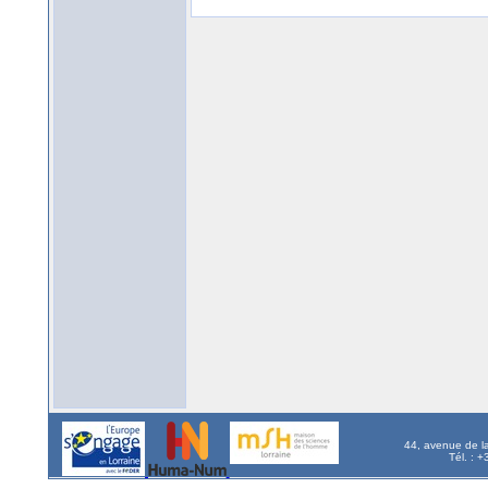
44, avenue de l
Tél. : 