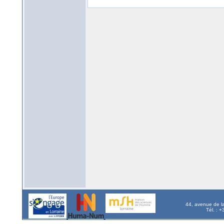
44, avenue de l
Tél. : 