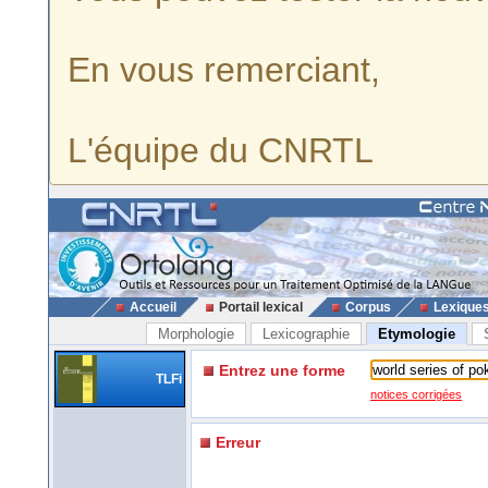
En vous remerciant,
L'équipe du CNRTL
Accueil
Portail lexical
Corpus
Lexique
Morphologie
Lexicographie
Etymologie
Entrez une forme
TLFi
notices corrigées
Erreur