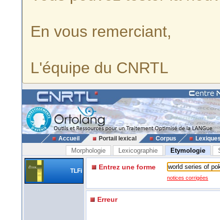
En vous remerciant,
L'équipe du CNRTL
Accueil
Portail lexical
Corpus
Lexique
Morphologie
Lexicographie
Etymologie
Entrez une forme
TLFi
notices corrigées
Erreur