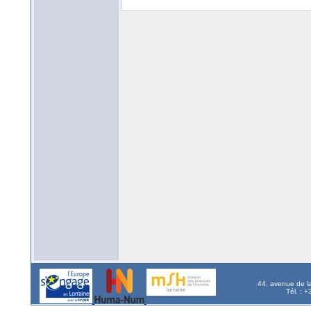
44, avenue de l
Tél. : 