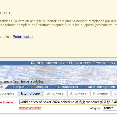
u CNRTL,
services, la version actuelle du portail sera prochainement remplacée par un
 une refonte complète de l'interface adaptée à tous les supports (ordinateurs, t
.
ion ici :
Portail lexical
cal
Corpus
Lexiques
Dictionnaires
Métalexicographie
cographie
Etymologie
Synonymie
Antonymie
Proxémie
C
ne forme
notices corrigées
catégorie :