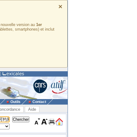
×
e nouvelle version au
1er
ablettes, smartphones) et inclut
Outils
Contact
oncordance
Aide