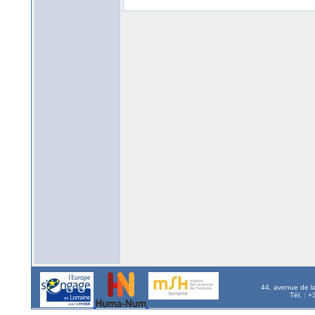
44, avenue de l
Tél. : 