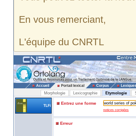
En vous remerciant,
L'équipe du CNRTL
Accueil
Portail lexical
Corpus
Lexique
Morphologie
Lexicographie
Etymologie
Entrez une forme
TLFi
notices corrigées
Erreur